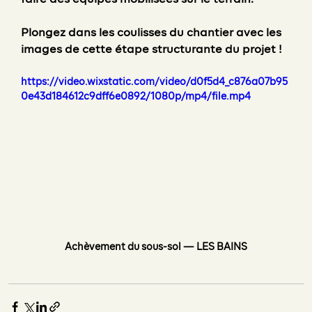
faire des équipes mobilisées sur le terrain.
Plongez dans les coulisses du chantier
 avec les 
images de cette étape structurante du projet !
https://video.wixstatic.com/video/d0f5d4_c876a07b95
0e43d184612c9dff6e0892/1080p/mp4/file.mp4
Achèvement du sous-sol — LES BAINS